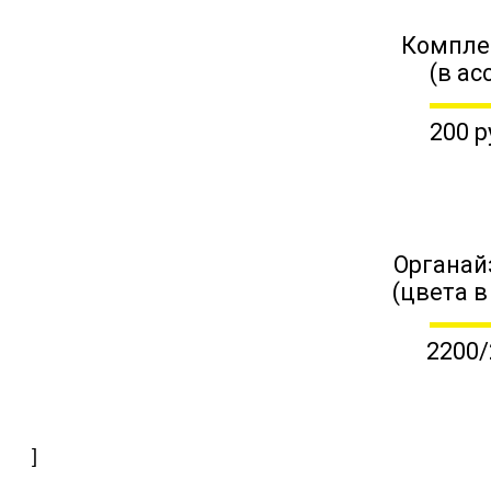
Компле
(в ас
200 р
Органай
(цвета в
2200/
]