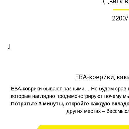
(цвета в
2200/
]
ЕВА-коврики, к
ЕВА-коврики бывают разными… Не будем сравни
которые наглядно продемонстрируют почему мы 
Потратьте 3 минуты, откройте каждую вклад
других местах – бессмыс