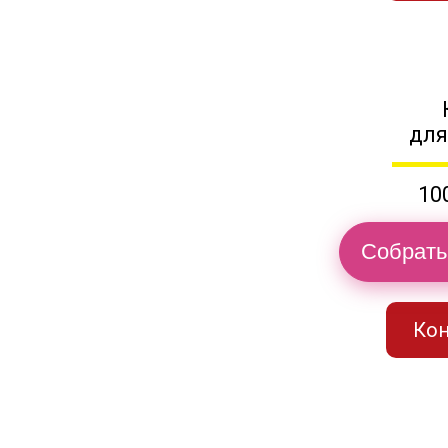
для
10
Собрать
Кон