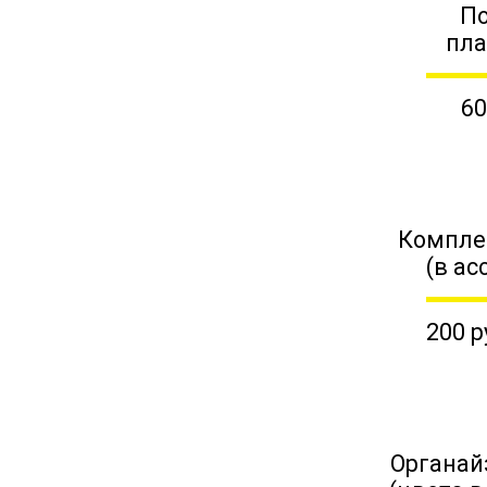
П
пл
60
Компле
(в ас
200 р
Органай