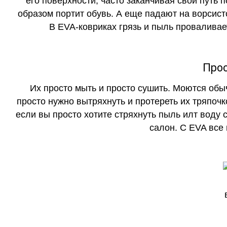
его поверхности, часто заканчивая свой путь 
образом портит обувь. А еще падают на ворсист
В EVA-ковриках грязь и пыль проваливает
Прос
Их просто мыть и просто сушить. Моются обы
просто нужно вытряхнуть и протереть их тряпочк
если вы просто хотите стряхнуть пыль илт воду с
салон. С EVA все