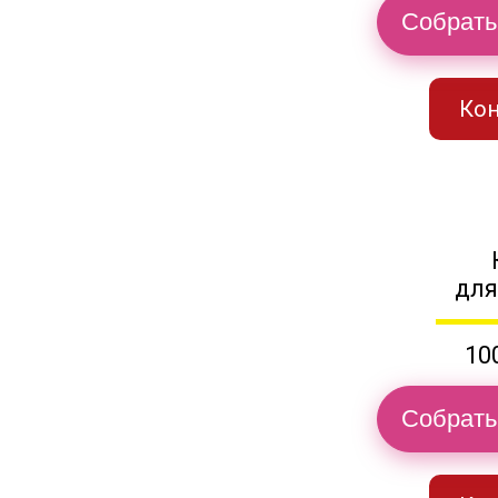
Собрать
Кон
для
10
Собрать