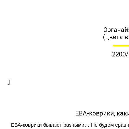
Органай
(цвета в
2200/
]
ЕВА-коврики, к
ЕВА-коврики бывают разными… Не будем сравни