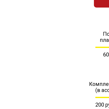
П
пл
60
Компле
(в ас
200 р