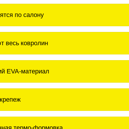
ятся по салону
т весь ковролин
ий EVA-материал
крепеж
нная термо-формовка