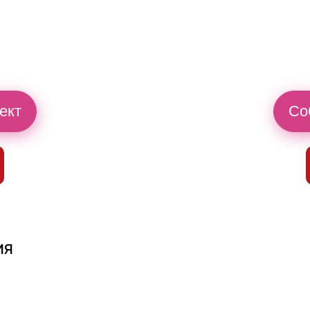
й
ект
Со
ия
й