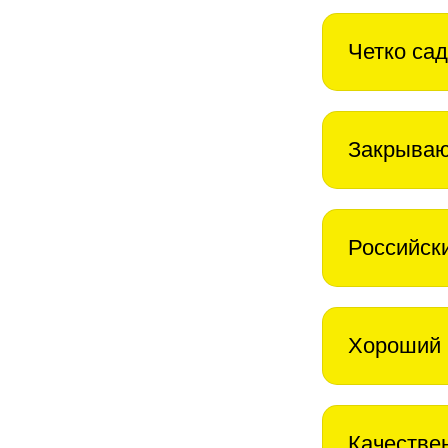
Четко сад
Закрываю
Российск
Хороший 
Качестве