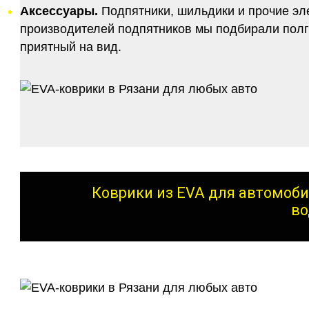
Аксессуары.
Подпятники, шильдики и прочие эл
производителей подпятников мы подбирали полго
приятный на вид.
Коврики из EVA для автомоби
во