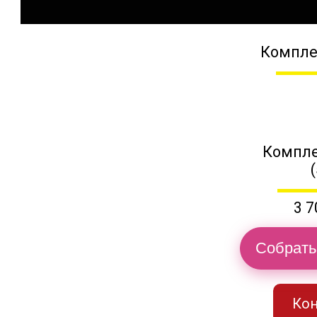
Компле
Компле
3 7
Собрать
Кон