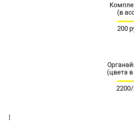
Компле
(в ас
200 р
Органай
(цвета в
2200/
]