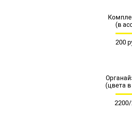
Компле
(в ас
200 р
Органай
(цвета в
2200/