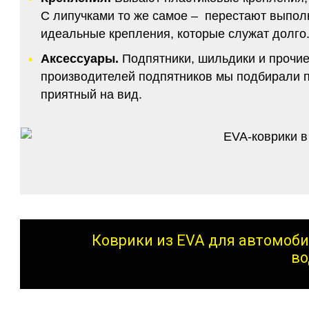
С липучками то же самое – перестают выполн
идеальные крепления, которые служат долго.
Аксессуары.
Подпятники, шильдики и прочие
производителей подпятников мы подбирали по
приятный на вид.
Коврики из EVA для автомоби
во