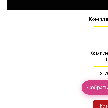
Компле
Компле
3 7
Собрать
Кон