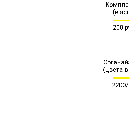
Компле
(в ас
200 р
Органай
(цвета в
2200/