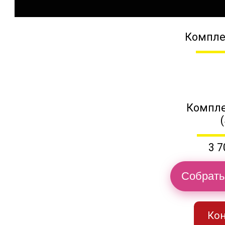
Компле
Компле
3 7
Собрать
Кон