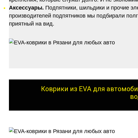
Аксессуары.
Подпятники, шильдики и прочие эл
производителей подпятников мы подбирали полго
приятный на вид.
Коврики из EVA для автомоби
во