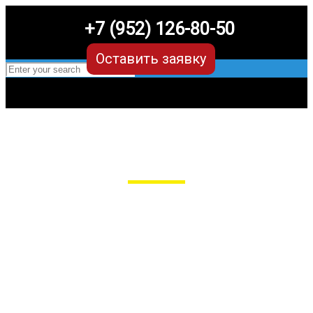
+7 (952) 126-80-50
Оставить заявку
EVA-коврики для Москвич 3
в Рязани
Мы сами производим НЕУБИВАЕМЫЕ
EVA-коврики премиум-качества
как в исполнении с бортиками (3D),
так и обычные