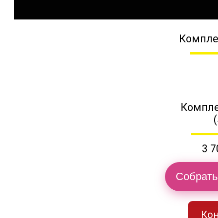
Компле
Компле
3 7
Собрать
Кон