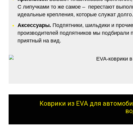
С липучками то же самое – перестают выполн
идеальные крепления, которые служат долго.
Аксессуары.
Подпятники, шильдики и прочие
производителей подпятников мы подбирали по
приятный на вид.
Коврики из EVA для автомоби
во