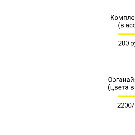
Компле
(в ас
200 р
Органай
(цвета в
2200/