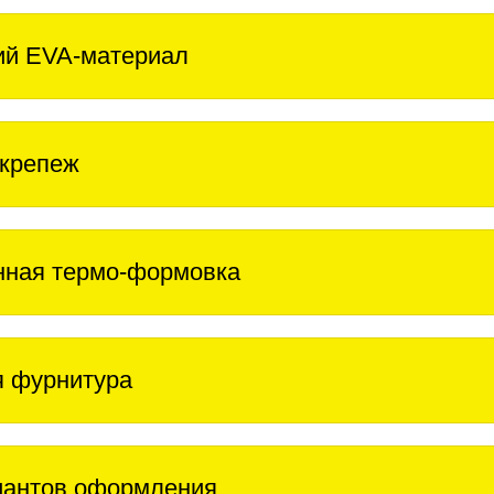
ий EVA-материал
крепеж
нная термо-формовка
 фурнитура
иантов оформления