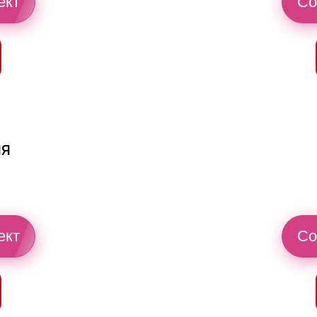
ект
Со
ия
ект
Со