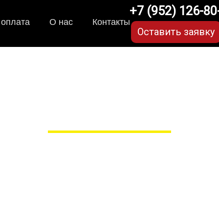
+7 (952) 126-80
 оплата
О нас
Контакты
Оставить заявку
я Mercedes Benz GLC C
в Рязани
 сами производим НЕУБИВАЕ
EVA-коврики премиум-качеств
полнении с бортиками (3D), так 