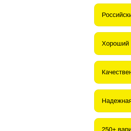
Российск
Хороший 
Качестве
Надежная
250+ вар