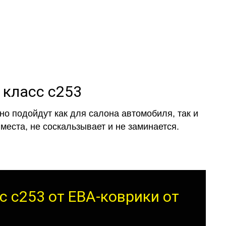
 класс c253
о подойдут как для салона автомобиля, так и
места, не соскальзывает и не заминается.
с c253 от ЕВА-коврики от