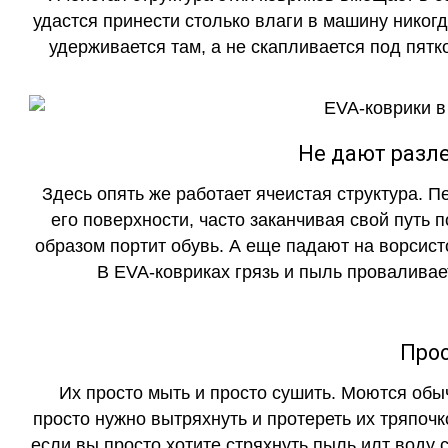
удастся принести столько влаги в машину никогд
удерживается там, а не скапливается под пятко
Не дают разле
Здесь опять же работает ячеистая структура. 
его поверхности, часто заканчивая свой путь 
образом портит обувь. А еще падают на ворсист
В EVA-ковриках грязь и пыль проваливает
Прос
Их просто мыть и просто сушить. Моются обы
просто нужно вытряхнуть и протереть их тряпочк
если вы просто хотите стряхнуть пыль илт воду с