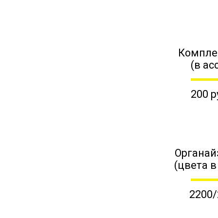
Компле
(в ас
200 р
Органай
(цвета в
2200/