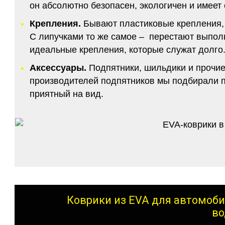
он абсолютно безопасен, экологичен и имее
Крепления.
Бывают пластиковые крепления, 
С липучками то же самое – перестают выполн
идеальные крепления, которые служат долго.
Аксессуары.
Подпятники, шильдики и прочие
производителей подпятников мы подбирали по
приятный на вид.
Коврики из EVA для автомоби
во