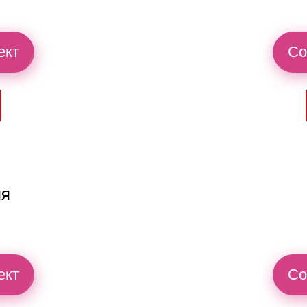
ект
Со
ия
ект
Со