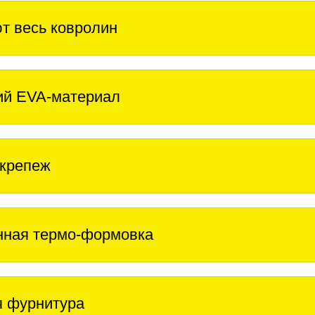
т весь ковролин
ий EVA-материал
крепеж
нная термо-формовка
 фурнитура