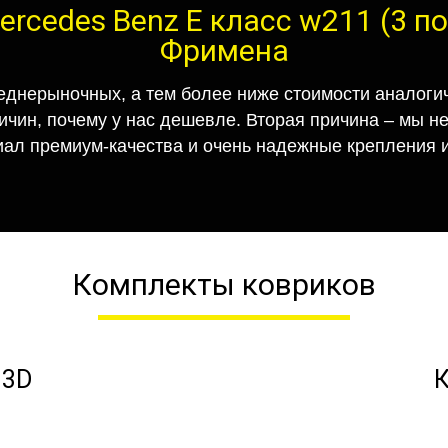
rcedes Benz E класс w211 (3 п
Фримена
еднерыночных, а тем более ниже стоимости аналогич
ричин, почему у нас дешевле. Вторая причина – мы н
иал премиум-качества и очень надежные крепления и
Комплекты ковриков
 3D
К