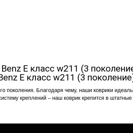
EVA-коврики премиум-качеств
полнении с бортиками (3D), так 
Benz E класс w211 (3 поколение
го поколения. Благодаря чему, наши коврики идеальн
систему креплений – наш коврик крепится в штатные 