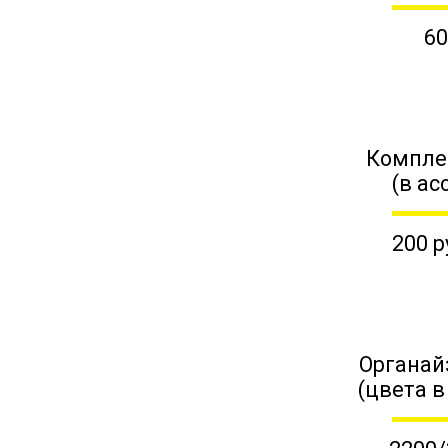
60
Компле
(в ас
200 р
Органай
(цвета в