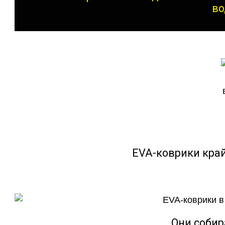
во
EVA-коврики кра
Они собир