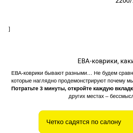
2200/
]
ЕВА-коврики, к
ЕВА-коврики бывают разными… Не будем сравни
которые наглядно продемонстрируют почему мы 
Потратьте 3 минуты, откройте каждую вклад
других местах – бессмыс
Четко садятся по салону