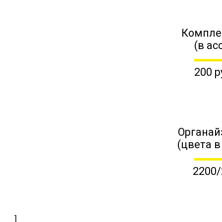
Компле
(в ас
200 р
Органай
(цвета в
2200/
]