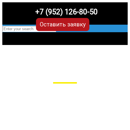
+7 (952) 126-80-50
Оставить заявку
EVA-коврики для Mercedes Benz A
класс w177 (4 поколение)
в Рязани
Мы сами производим НЕУБИВАЕМЫЕ
EVA-коврики премиум-качества
как в исполнении с бортиками (3D),
так и обычные