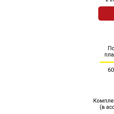
П
пл
60
Компле
(в ас