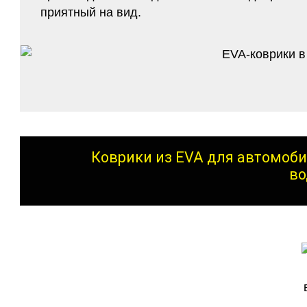
приятный на вид.
Коврики из EVA для автомоби
во