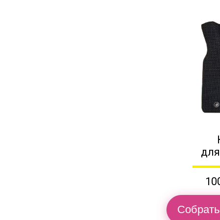
для
10
Собрать