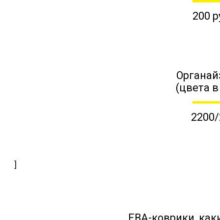
200 р
Органай
(цвета в
2200/
]
ЕВА-коврики, к