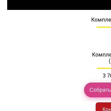
Компле
Компле
3 7
Собрать
Кон