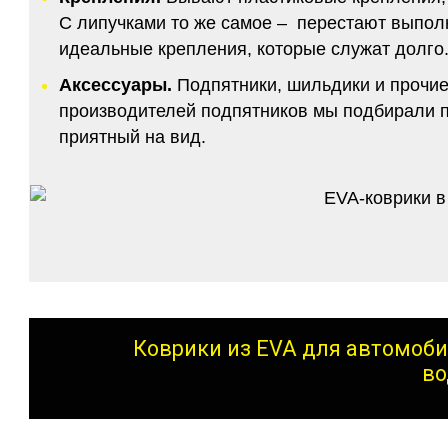
С липучками то же самое – перестают выполн
идеальные крепления, которые служат долго.
Аксессуары.
Подпятники, шильдики и прочие
производителей подпятников мы подбирали по
приятный на вид.
Коврики из EVA для автомоби
во