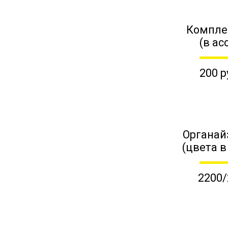
Компле
(в ас
200 р
Органай
(цвета в
2200/