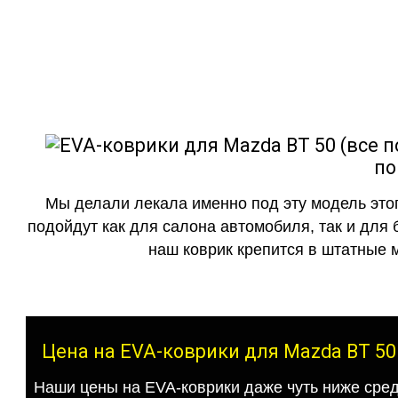
как в исполнении с бо
по
Мы делали лекала именно под эту модель этог
подойдут как для салона автомобиля, так и для 
наш коврик крепится в штатные м
Цена на EVA-коврики для Mazda BT 50
Наши цены на EVA-коврики даже чуть ниже сред