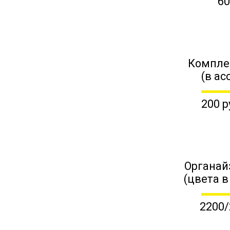
60
Компле
(в ас
200 р
Органай
(цвета в
2200/