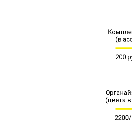
Компле
(в ас
200 р
Органай
(цвета в
2200/