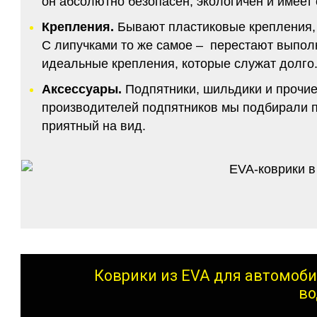
он абсолютно безопасен, экологичен и имее
Крепления.
Бывают пластиковые крепления, 
С липучками то же самое – перестают выполн
идеальные крепления, которые служат долго.
Аксессуары.
Подпятники, шильдики и прочие
производителей подпятников мы подбирали по
приятный на вид.
Коврики из EVA для автомоби
во