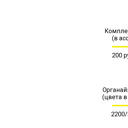
Компле
(в ас
200 р
Органай
(цвета в
2200/