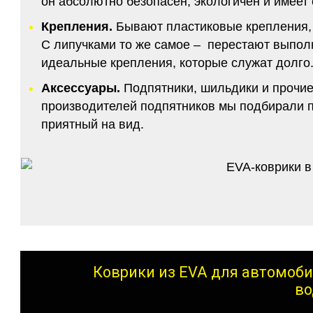
он абсолютно безопасен, экологичен и имее
Крепления.
Бывают пластиковые крепления, 
С липучками то же самое – перестают выполн
идеальные крепления, которые служат долго.
Аксессуары.
Подпятники, шильдики и прочие
производителей подпятников мы подбирали по
приятный на вид.
Коврики из EVA для автомоби
во