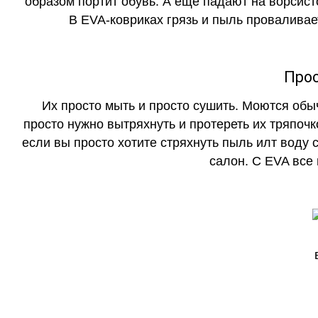
образом портит обувь. А еще падают на ворсист
В EVA-ковриках грязь и пыль проваливает
Прос
Их просто мыть и просто сушить. Моются обы
просто нужно вытряхнуть и протереть их тряпочк
если вы просто хотите стряхнуть пыль илт воду с
салон. С EVA все