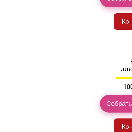
Кон
для
10
Собрать
Кон