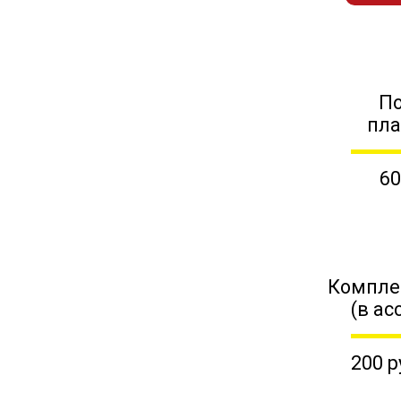
П
пл
60
Компле
(в ас
200 р