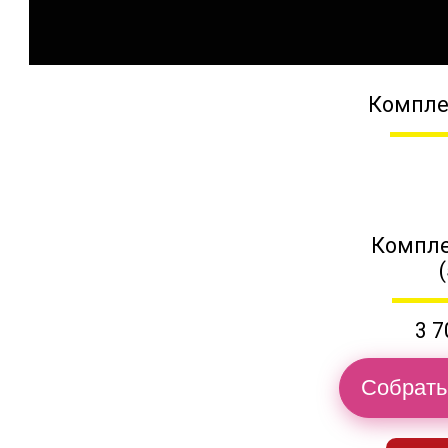
Компле
Компле
3 7
Собрать