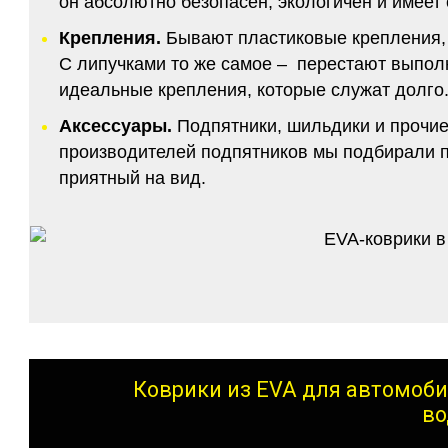
он абсолютно безопасен, экологичен и имее
Крепления.
Бывают пластиковые крепления, 
С липучками то же самое – перестают выполн
идеальные крепления, которые служат долго.
Аксессуары.
Подпятники, шильдики и прочие
производителей подпятников мы подбирали по
приятный на вид.
Коврики из EVA для автомоби
во