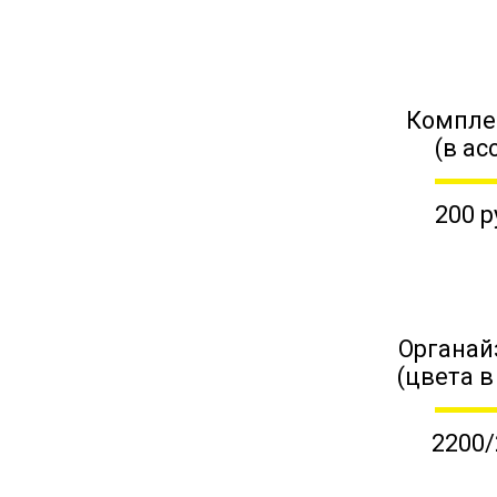
Компле
(в ас
200 р
Органай
(цвета в
2200/