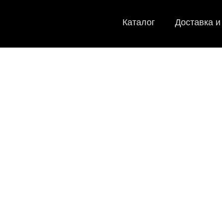
Каталог
Доставка и
EVA-коври
Мы
как в ис