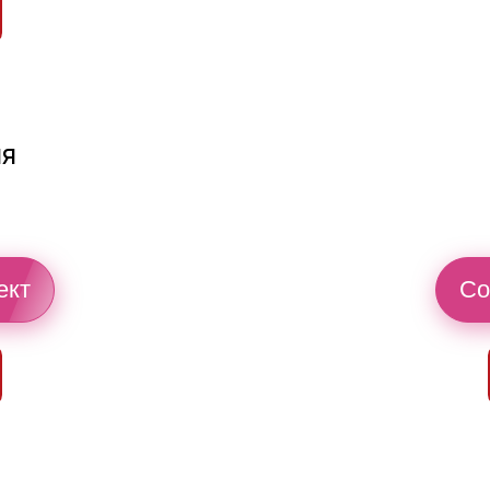
ия
ект
Со