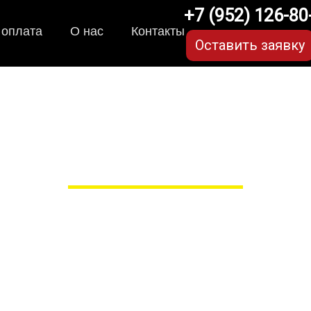
+7 (952) 126-80
 оплата
О нас
Контакты
Оставить заявку
ки для Kia Sorento (3 
в Рязани
 сами производим НЕУБИВАЕ
EVA-коврики премиум-качеств
полнении с бортиками (3D), так 