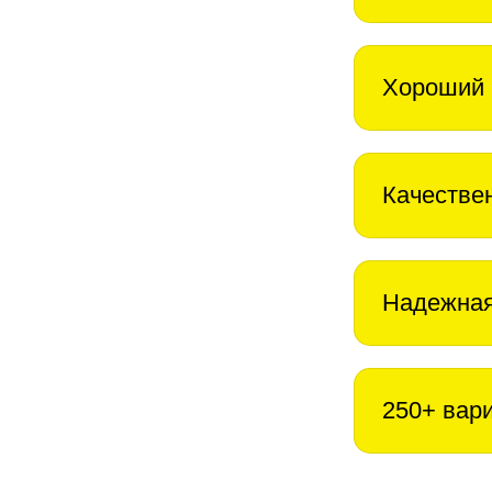
Хороший 
Качестве
Надежная
250+ вар