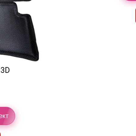
 3D
ект