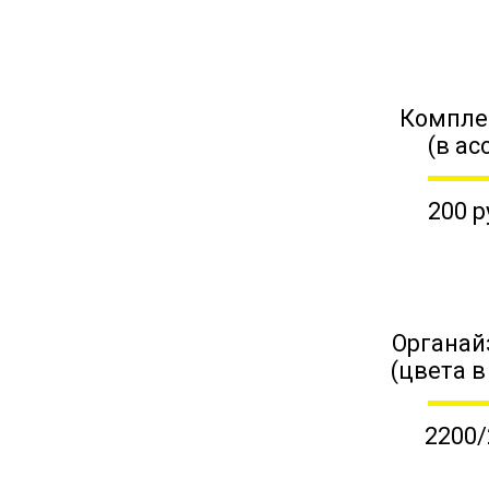
Компле
(в ас
200 р
Органай
(цвета в
2200/