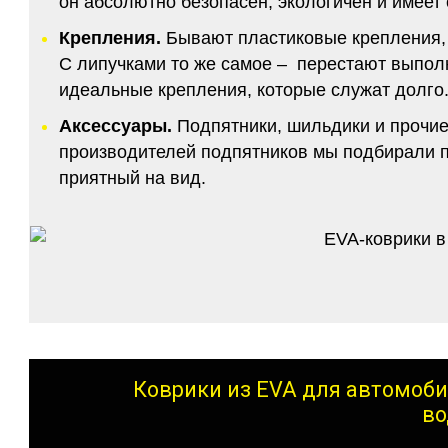
он абсолютно безопасен, экологичен и имее
Крепления.
Бывают пластиковые крепления, 
С липучками то же самое – перестают выполн
идеальные крепления, которые служат долго.
Аксессуары.
Подпятники, шильдики и прочие
производителей подпятников мы подбирали по
приятный на вид.
Коврики из EVA для автомоби
во