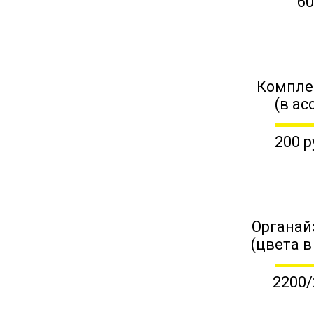
60
Компле
(в ас
200 р
Органай
(цвета в
2200/