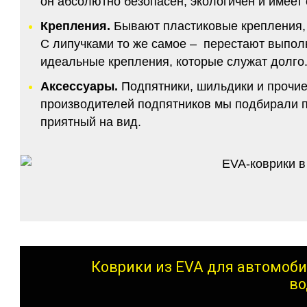
он абсолютно безопасен, экологичен и имее
Крепления.
Бывают пластиковые крепления, 
С липучками то же самое – перестают выполн
идеальные крепления, которые служат долго.
Аксессуары.
Подпятники, шильдики и прочие
производителей подпятников мы подбирали по
приятный на вид.
Коврики из EVA для автомоби
во