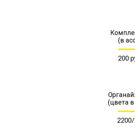
Компле
(в ас
200 р
Органай
(цвета в
2200/