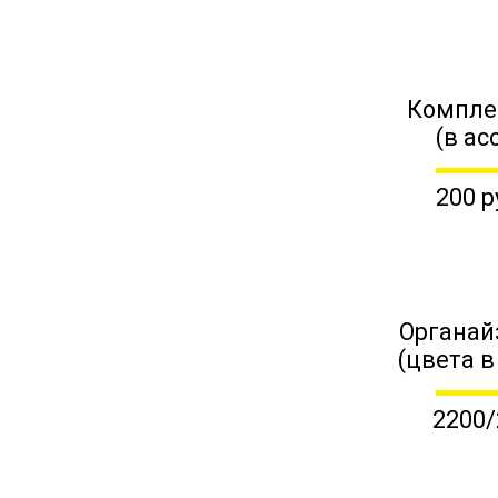
Компле
(в ас
200 р
Органай
(цвета в
2200/