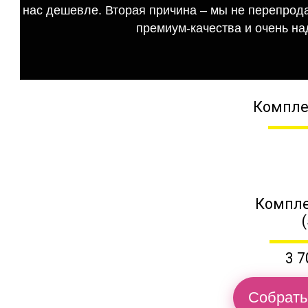
нас дешевле. Вторая причина – мы не перепрода
премиум-качества и очень на
Компле
Компле
3 7
Собрать