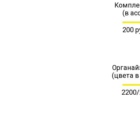
Компле
(в ас
200 р
Органай
(цвета в
2200/