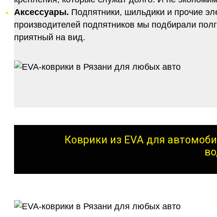
Аксессуары.
Подпятники, шильдики и прочие эл
производителей подпятников мы подбирали полго
приятный на вид.
Коврики из EVA для автомоби
во