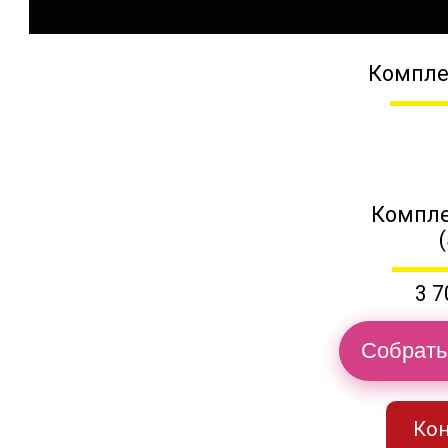
Компле
Компле
3 7
Собрать
Кон