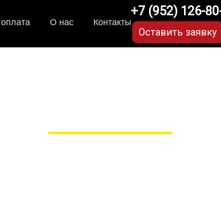
+7 (952) 126-80
 оплата
О нас
Контакты
Оставить заявку
ики для Kia Mohave (1 п
в Рязани
 сами производим НЕУБИВАЕ
EVA-коврики премиум-качеств
полнении с бортиками (3D), так 