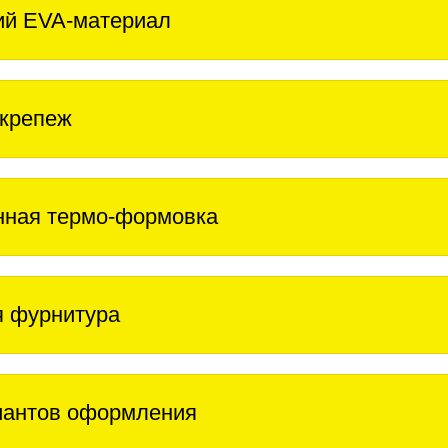
ий EVA-материал
крепеж
нная термо-формовка
 фурнитура
иантов оформления