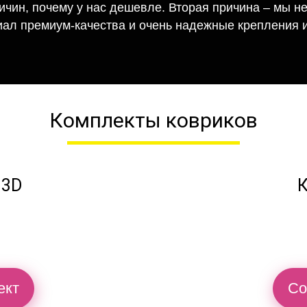
ричин, почему у нас дешевле. Вторая причина – мы н
иал премиум-качества и очень надежные крепления и
Комплекты ковриков
 3D
К
ект
Со