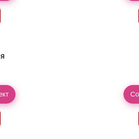
ия
ект
Со