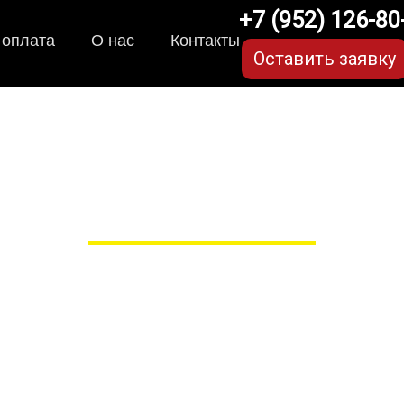
+7 (952) 126-80
 оплата
О нас
Контакты
Оставить заявку
ики для Kia Cerato (4 п
в Рязани
 сами производим НЕУБИВАЕ
EVA-коврики премиум-качеств
полнении с бортиками (3D), так 