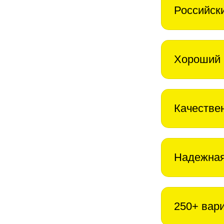
Российск
Хороший 
Качестве
Надежная
250+ вар