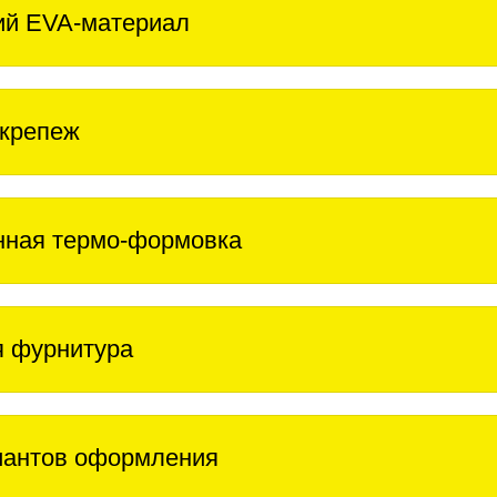
ий EVA-материал
крепеж
нная термо-формовка
 фурнитура
иантов оформления