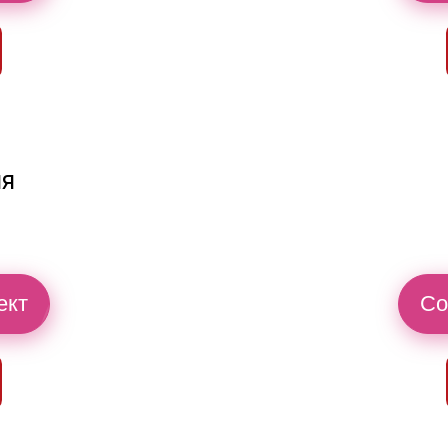
ия
ект
Со