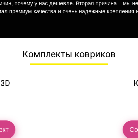
ричин, почему у нас дешевле. Вторая причина – мы н
иал премиум-качества и очень надежные крепления и
Комплекты ковриков
 3D
К
ект
Со