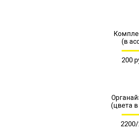
Компле
(в ас
200 р
Органай
(цвета в
2200/