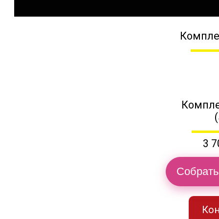
Компле
Компле
3 7
Собрать
Кон