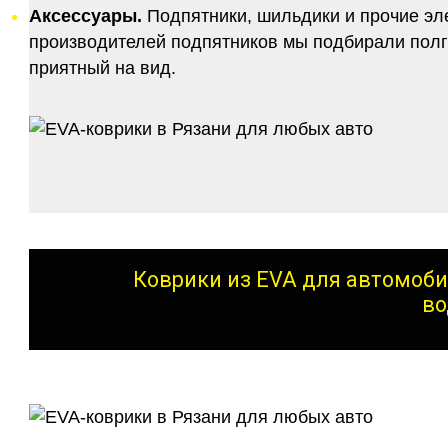
Аксессуары.
Подпятники, шильдики и прочие эл
производителей подпятников мы подбирали полго
приятный на вид.
Коврики из EVA для автомоби
во