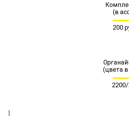
Компле
(в ас
200 р
Органай
(цвета в
2200/
]