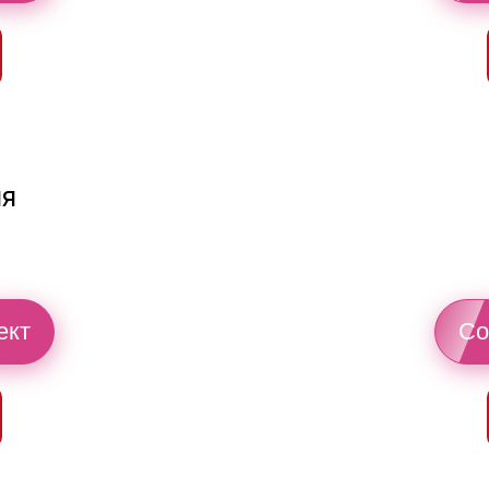
ия
ект
Со