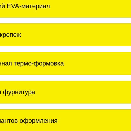
ий EVA-материал
крепеж
нная термо-формовка
 фурнитура
иантов оформления