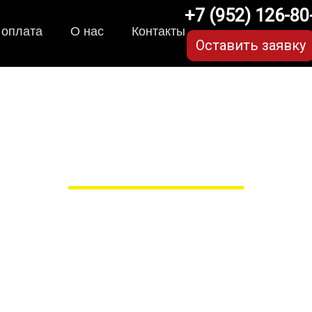
+7 (952) 126-80
 оплата
О нас
Контакты
Оставить заявку
рики для Kia Ceed (1 по
в Рязани
 сами производим НЕУБИВАЕ
EVA-коврики премиум-качеств
полнении с бортиками (3D), так 