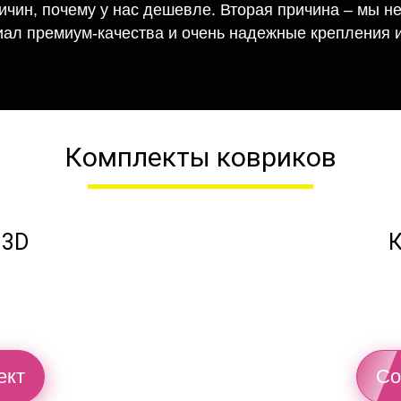
ричин, почему у нас дешевле. Вторая причина – мы н
иал премиум-качества и очень надежные крепления и
Комплекты ковриков
 3D
К
ект
Со