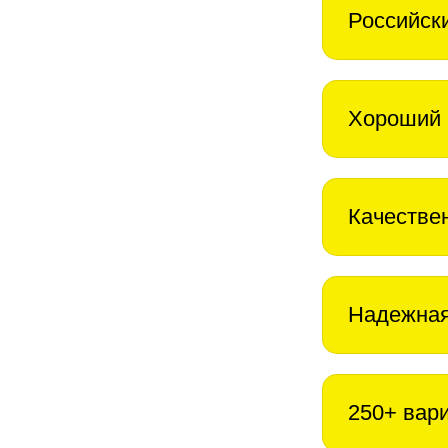
Российск
Хороший 
Качестве
Надежная
250+ вар