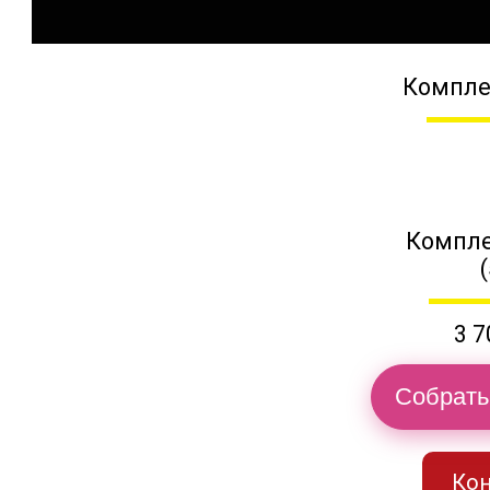
Компле
Компле
3 7
Собрать
Кон