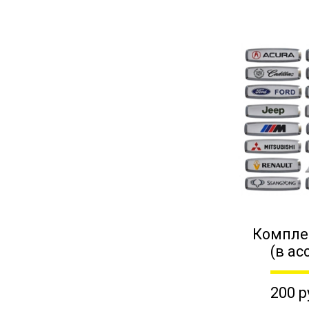
Компле
(в ас
200 р