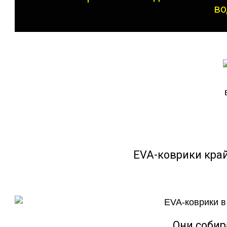
во
EVA-коврики кра
Они собир