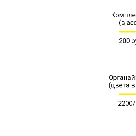
Компле
(в ас
200 р
Органай
(цвета в
2200/