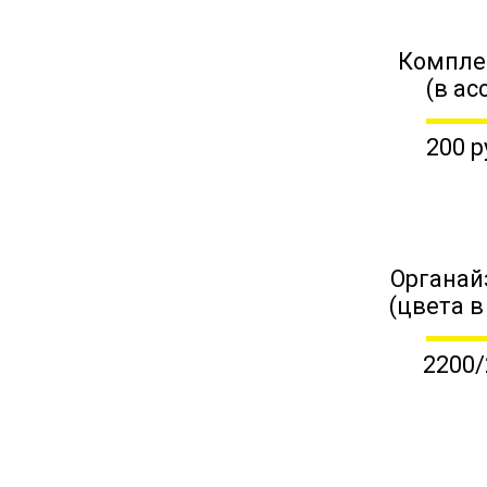
Компле
(в ас
200 р
Органай
(цвета в
2200/