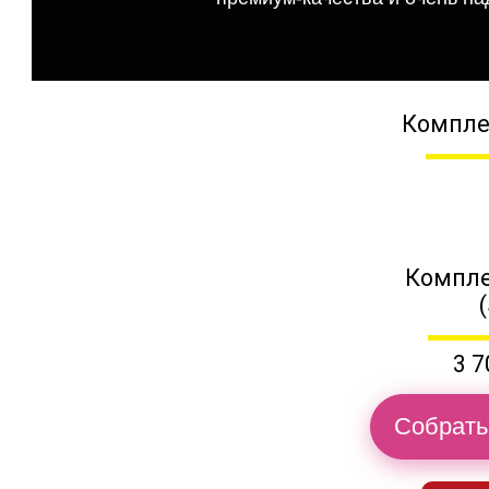
Компле
Компле
3 7
Собрать