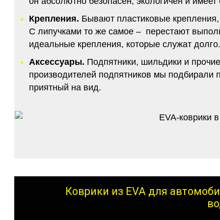
он абсолютно безопасен, экологичен и имее
Крепления.
Бывают пластиковые крепления, 
С липучками то же самое – перестают выполн
идеальные крепления, которые служат долго.
Аксессуары.
Подпятники, шильдики и прочие
производителей подпятников мы подбирали по
приятный на вид.
Коврики из EVA для автомоби
во