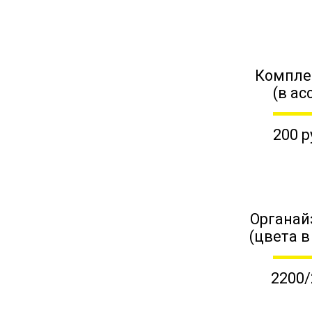
Компле
(в ас
200 р
Органай
(цвета в
2200/