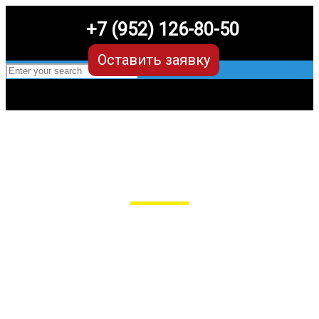
+7 (952) 126-80-50
Оставить заявку
EVA-коврики для Infiniti
FX35/37/50/30d QX70 s51 (2 поколение)
в Рязани
Мы сами производим НЕУБИВАЕМЫЕ
EVA-коврики премиум-качества
как в исполнении с бортиками (3D),
так и обычные