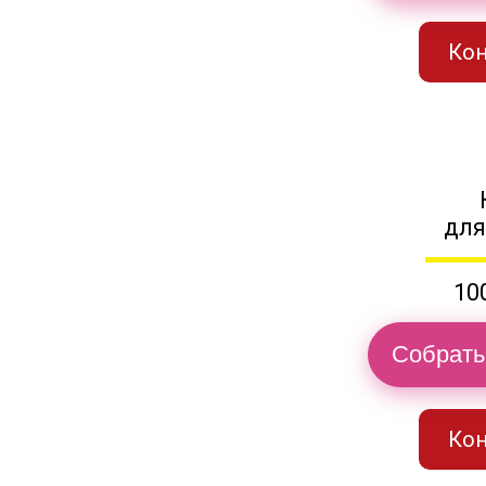
Кон
для
10
Собрать
Кон