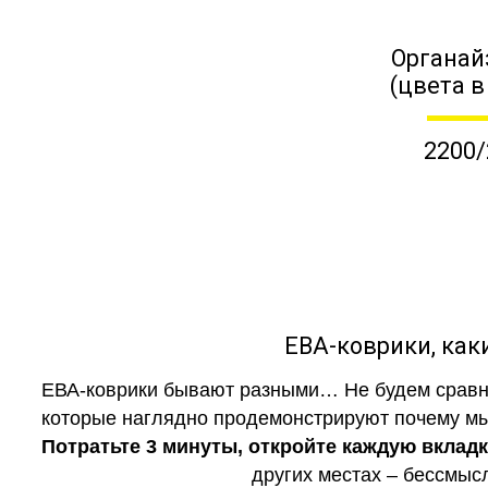
Органай
(цвета в
2200/
ЕВА-коврики, к
ЕВА-коврики бывают разными… Не будем сравни
которые наглядно продемонстрируют почему мы 
Потратьте 3 минуты, откройте каждую вклад
других местах – бессмыс