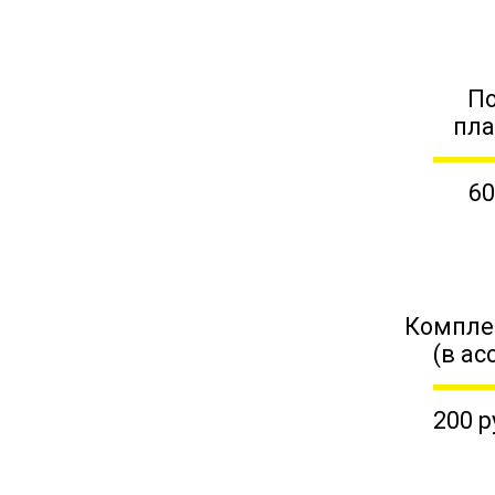
П
пл
60
Компле
(в ас
200 р