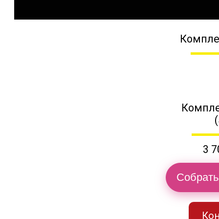
Компле
Компле
3 7
Собрать
Кон