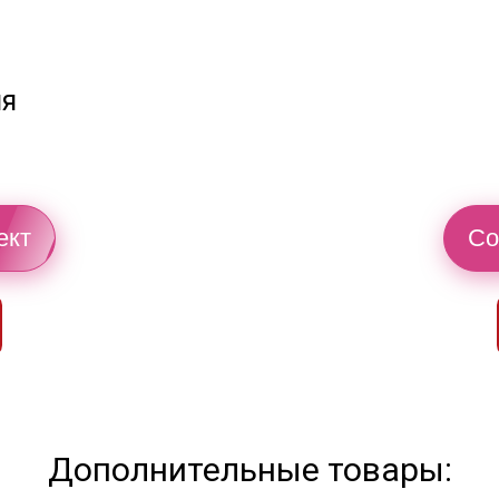
ия
ект
Со
Дополнительные товары: