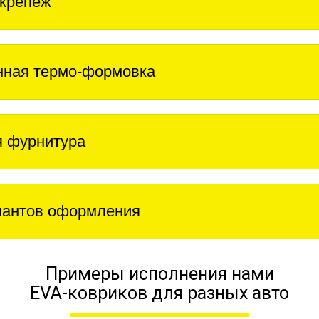
крепеж
нная термо-формовка
 фурнитура
иантов оформления
Примеры исполнения нами
EVA-ковриков для разных авто