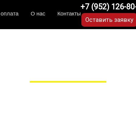
+7 (952) 126-80
 оплата
О нас
Контакты
Оставить заявку
оврики для Hyundai Tucs
в Рязани
 сами производим НЕУБИВАЕ
EVA-коврики премиум-качеств
полнении с бортиками (3D), так 