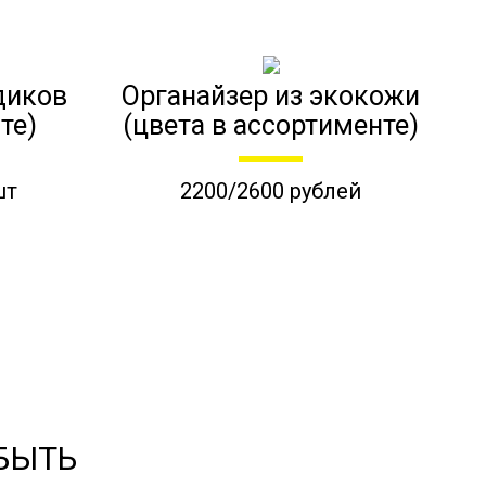
диков
Органайзер из экокожи
те)
(цвета в ассортименте)
шт
2200/2600 рублей
 БЫТЬ