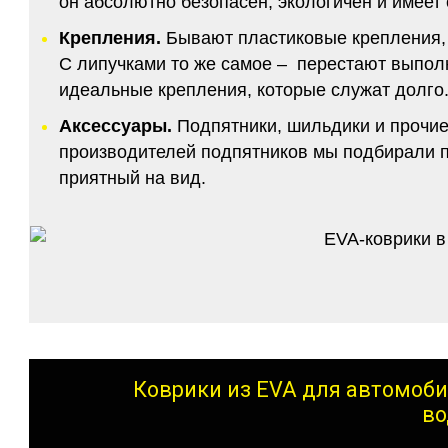
он абсолютно безопасен, экологичен и имее
Крепления.
Бывают пластиковые крепления, 
С липучками то же самое – перестают выполн
идеальные крепления, которые служат долго.
Аксессуары.
Подпятники, шильдики и прочие
производителей подпятников мы подбирали по
приятный на вид.
Коврики из EVA для автомоби
во