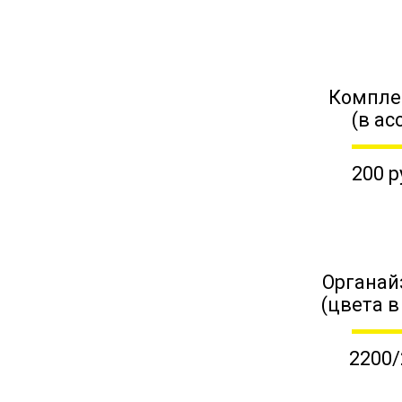
Компле
(в ас
200 р
Органай
(цвета в
2200/