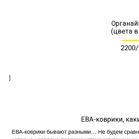
Органай
(цвета в
2200/
]
ЕВА-коврики, к
ЕВА-коврики бывают разными… Не будем сравни