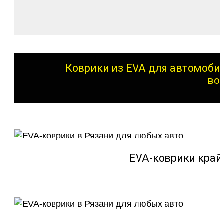
Коврики из EVA для автомоби
во
EVA-коврики кра