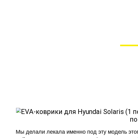
EVA-коврики для Hyu
в
Мы сами прои
EVA-коврики
как в исполнении с бо
по
Мы делали лекала именно под эту модель этог