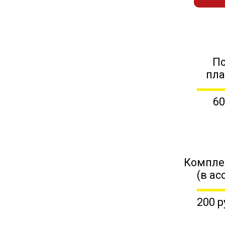
П
пл
60
Компле
(в ас
200 р