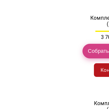
Компле
3 7
Собрать
Кон
Компл