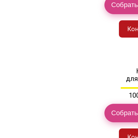
Собрать
Кон
для
10
Собрать
Кон