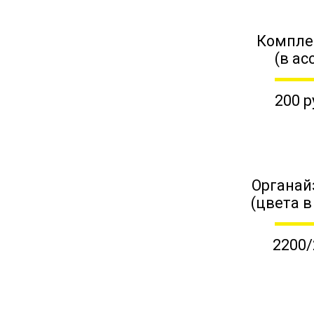
Компле
(в ас
200 р
Органай
(цвета в
2200/