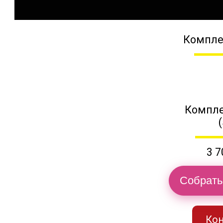
Компле
Компле
3 7
Собрать
Кон