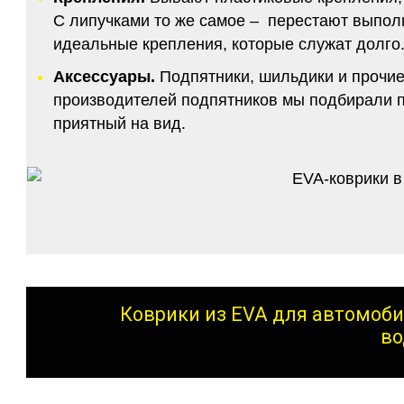
С липучками то же самое – перестают выполн
идеальные крепления, которые служат долго.
Аксессуары.
Подпятники, шильдики и прочие
производителей подпятников мы подбирали по
приятный на вид.
Коврики из EVA для автомоби
во