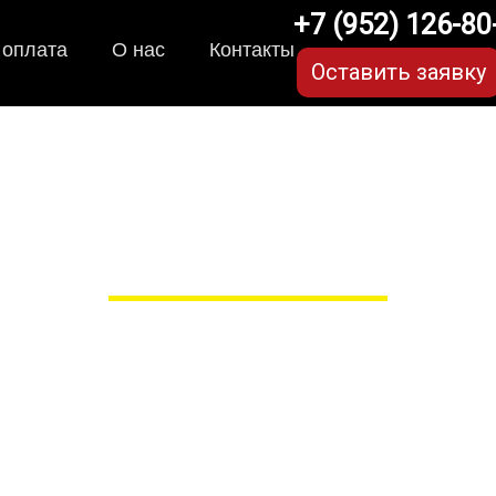
+7 (952) 126-80
 оплата
О нас
Контакты
Оставить заявку
коврики для Hyundai Pal
в Рязани
 сами производим НЕУБИВАЕ
EVA-коврики премиум-качеств
полнении с бортиками (3D), так 