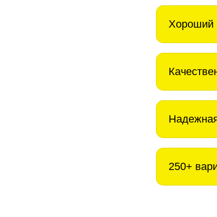
Хороший 
Качестве
Надежная
250+ вар