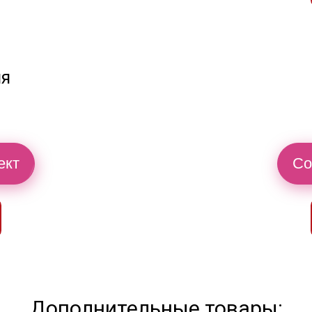
ия
ект
Со
Дополнительные товары: