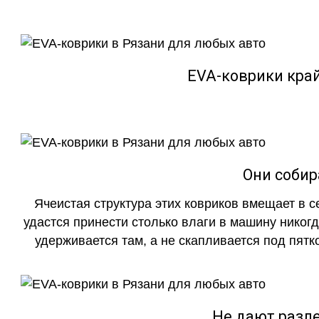
EVA-коврики кра
Они собир
Ячеистая структура этих ковриков вмещает в с
удастся принести столько влаги в машину никогд
удерживается там, а не скапливается под пятко
Не дают разле