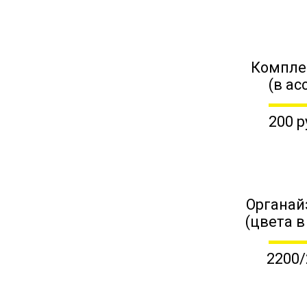
Компле
(в ас
200 р
Органай
(цвета в
2200/