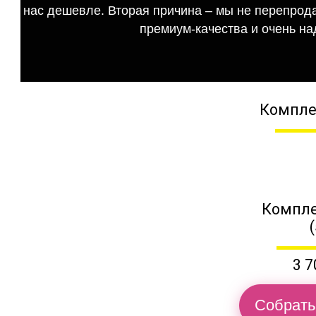
нас дешевле. Вторая причина – мы не перепрода
премиум-качества и очень на
Компле
Компле
3 7
Собрать