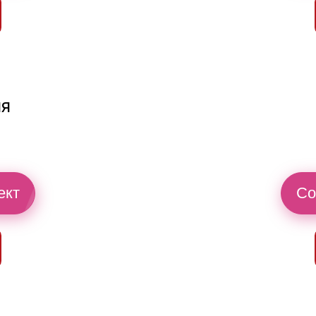
ия
ект
Со