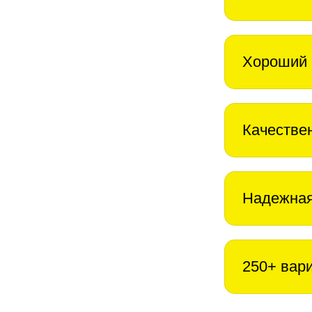
Хороший 
Качестве
Надежная
250+ вар