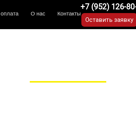
+7 (952) 126-80
 оплата
О нас
Контакты
Оставить заявку
A-коврики для Hyundai G
в Рязани
 сами производим НЕУБИВАЕ
EVA-коврики премиум-качеств
полнении с бортиками (3D), так 