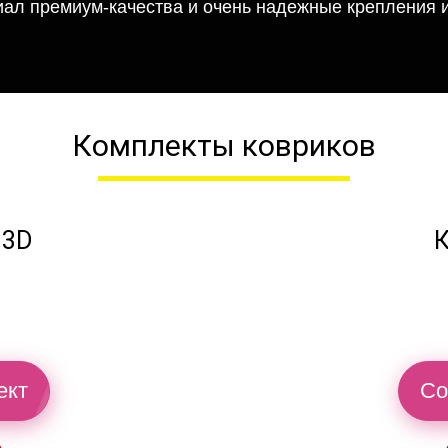
иал премиум-качества и очень надежные крепления и
Комплекты ковриков
 3D
К
ект
Со