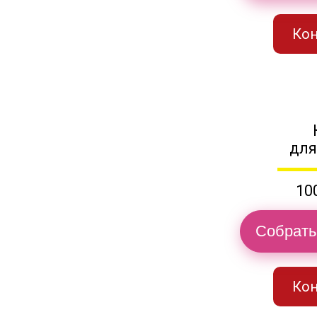
Кон
для
10
Собрать
Кон