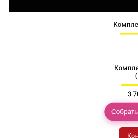
Компле
Компле
3 7
Собрать
Кон