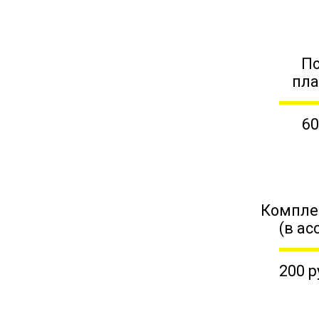
П
пл
60
Компле
(в ас
200 р