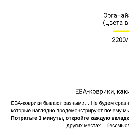
Органай
(цвета в
2200/
ЕВА-коврики, к
ЕВА-коврики бывают разными… Не будем сравни
которые наглядно продемонстрируют почему мы 
Потратьте 3 минуты, откройте каждую вклад
других местах – бессмыс