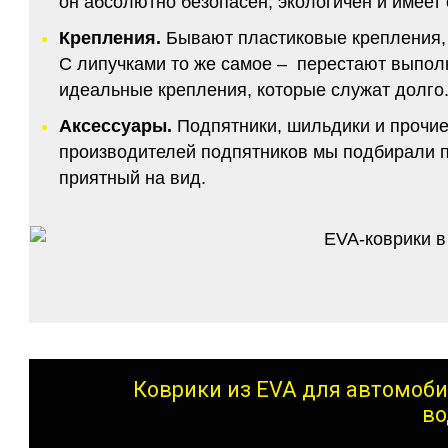
он абсолютно безопасен, экологичен и имее
Крепления.
Бывают пластиковые крепления, 
С липучками то же самое – перестают выполн
идеальные крепления, которые служат долго.
Аксессуары.
Подпятники, шильдики и прочие
производителей подпятников мы подбирали по
приятный на вид.
Коврики из EVA для автомоби
во