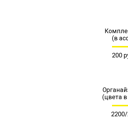
Компле
(в ас
200 р
Органай
(цвета в
2200/