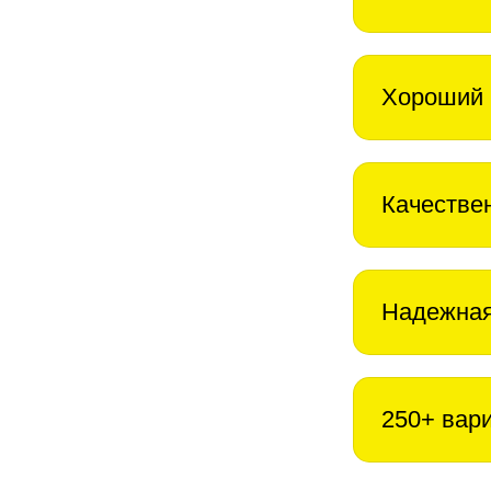
Хороший 
Качестве
Надежная
250+ вар