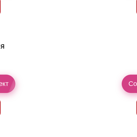
ия
ект
Со