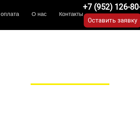
+7 (952) 126-80
 оплата
О нас
Контакты
Оставить заявку
коврики для Hyundai A
в Рязани
 сами производим НЕУБИВАЕ
EVA-коврики премиум-качеств
полнении с бортиками (3D), так 