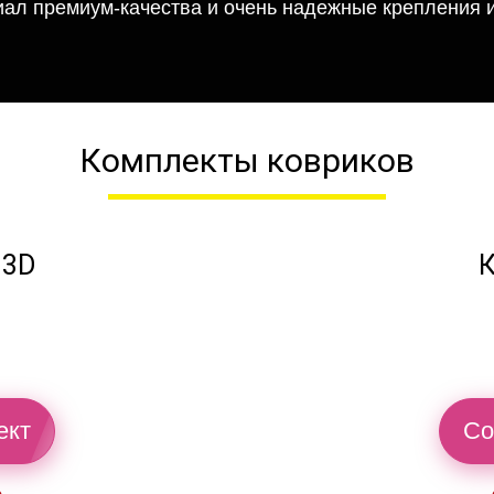
иал премиум-качества и очень надежные крепления и
Комплекты ковриков
 3D
К
ект
Со