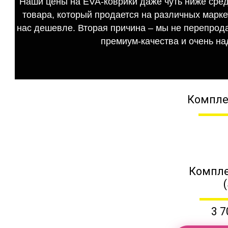
Наши цены на EVA-коврики даже чуть ниже сред
товара, который продается на различных маркет
нас дешевле. Вторая причина – мы не перепрода
премиум-качества и очень на
Компле
Компле
3 7