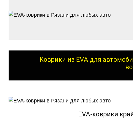
Коврики из EVA для автомоби
во
EVA-коврики кра