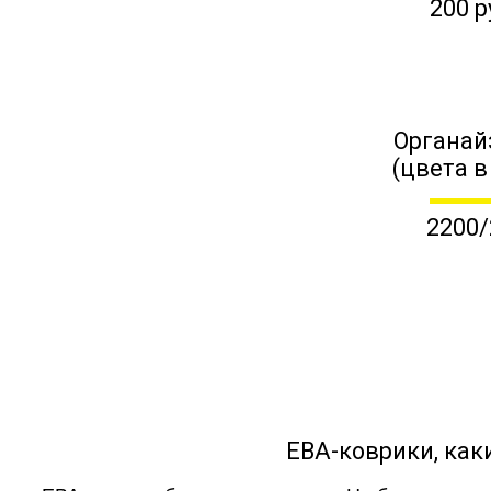
200 р
Органай
(цвета в
2200/
ЕВА-коврики, к