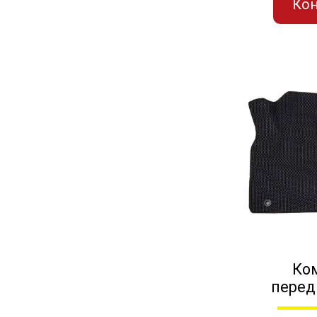
Кон
Ко
перед